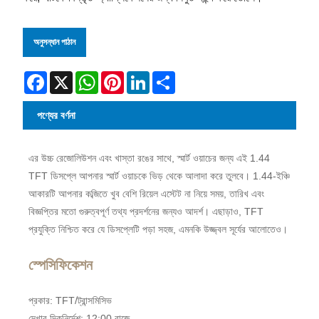
অনুসন্ধান পাঠান
Facebook
X
WhatsApp
Pinterest
LinkedIn
Share
পণ্যের বর্ণনা
এর উচ্চ রেজোলিউশন এবং খাস্তা রঙের সাথে, স্মার্ট ওয়াচের জন্য এই 1.44
TFT ডিসপ্লে আপনার স্মার্ট ওয়াচকে ভিড় থেকে আলাদা করে তুলবে। 1.44-ইঞ্চি
আকারটি আপনার কব্জিতে খুব বেশি রিয়েল এস্টেট না নিয়ে সময়, তারিখ এবং
বিজ্ঞপ্তির মতো গুরুত্বপূর্ণ তথ্য প্রদর্শনের জন্যও আদর্শ। এছাড়াও, TFT
প্রযুক্তি নিশ্চিত করে যে ডিসপ্লেটি পড়া সহজ, এমনকি উজ্জ্বল সূর্যের আলোতেও।
স্পেসিফিকেশন
প্রকার: TFT/ট্রান্সমিসিভ
দেখার দিকনির্দেশ: 12:00 বাজে