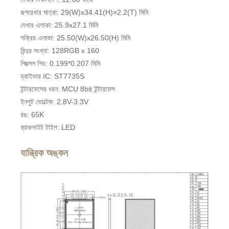
রূপরেখার মাত্রা: 29(W)x34.41(H)×2.2(T) মিমি
দেখার এলাকা: 25.9x27.1 মিমি
সক্রিয় এলাকা: 25.50(W)x26.50(H) মিমি
বিন্দুর সংখ্যা: 128RGB x 160
পিক্সেল পিচ: 0.199*0.207 মিমি
ড্রাইভার IC: ST7735S
ইন্টারফেসের ধরন: MCU 8bit ইন্টারফেস
ইনপুট ভোল্টেজ: 2.8V-3.3V
রঙ: 65K
ব্যাকলাইট টাইপ: LED
যান্ত্রিক অঙ্কন