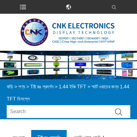
বাড়ি
>
পণ্য
>
Tft রঙ প্রদর্শন
>
1.44 ইঞ্চি TFT
> স্মার্ট ওয়াচের জন্য 1.44
TFT ডিসপ্লে