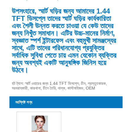
উপসংহারে, স্মার্ট ঘড়ির জন্য আমাদের 1.44
TFT ডিসপ্লে তাদের স্মার্ট ঘড়ির কার্যকারিতা
এবং শৈলী উন্নত করতে চাওয়া যে কেউ তাদের
জন্য নিখুঁত সমাধান। এটির উচ্চ-মানের নির্মাণ,
স্বজ্ঞাত স্পর্শ ইন্টারফেস এবং বহুমুখী সামঞ্জস্যের
সাথে, এটি তাদের পরিধানযোগ্য প্রযুক্তির
সর্বাধিক সুবিধা পেতে চায় এমন যেকোন ব্যক্তির
জন্য অবশ্যই একটি আনুষঙ্গিক জিনিস হয়ে
উঠবে।
হট ট্যাগ: স্মার্ট ওয়াচের জন্য 1.44 TFT ডিসপ্লে, চীন, প্রস্তুতকারক,
সরবরাহকারী, কারখানা, চীনে তৈরি, বাল্ক, কাস্টমাইজড, OEM
সংশ্লিষ্ট পণ্য