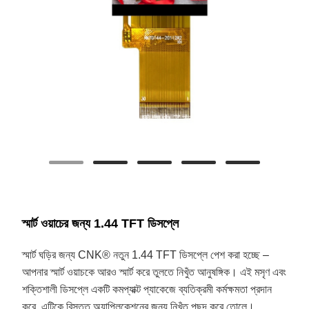
স্মার্ট ওয়াচের জন্য 1.44 TFT ডিসপ্লে
স্মার্ট ঘড়ির জন্য CNK® নতুন 1.44 TFT ডিসপ্লে পেশ করা হচ্ছে –
আপনার স্মার্ট ওয়াচকে আরও স্মার্ট করে তুলতে নিখুঁত আনুষঙ্গিক। এই মসৃণ এবং
শক্তিশালী ডিসপ্লে একটি কমপ্যাক্ট প্যাকেজে ব্যতিক্রমী কর্মক্ষমতা প্রদান
করে, এটিকে বিস্তৃত অ্যাপ্লিকেশনের জন্য নিখুঁত পছন্দ করে তোলে।