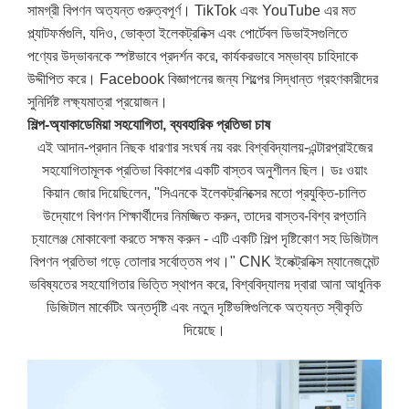
সামগ্রী বিপণন অত্যন্ত গুরুত্বপূর্ণ। TikTok এবং YouTube এর মত
প্ল্যাটফর্মগুলি, যদিও, ভোক্তা ইলেকট্রনিক্স এবং পোর্টেবল ডিভাইসগুলিতে
পণ্যের উদ্ভাবনকে স্পষ্টভাবে প্রদর্শন করে, কার্যকরভাবে সম্ভাব্য চাহিদাকে
উদ্দীপিত করে। Facebook বিজ্ঞাপনের জন্য শিল্পের সিদ্ধান্ত গ্রহণকারীদের
সুনির্দিষ্ট লক্ষ্যমাত্রা প্রয়োজন।
শিল্প-অ্যাকাডেমিয়া সহযোগিতা, ব্যবহারিক প্রতিভা চাষ
এই আদান-প্রদান নিছক ধারণার সংঘর্ষ নয় বরং বিশ্ববিদ্যালয়-এন্টারপ্রাইজের
সহযোগিতামূলক প্রতিভা বিকাশের একটি বাস্তব অনুশীলন ছিল। ডঃ ওয়াং
কিয়ান জোর দিয়েছিলেন, "সিএনকে ইলেকট্রনিক্সের মতো প্রযুক্তি-চালিত
উদ্যোগে বিপণন শিক্ষার্থীদের নিমজ্জিত করুন, তাদের বাস্তব-বিশ্ব রপ্তানি
চ্যালেঞ্জ মোকাবেলা করতে সক্ষম করুন - এটি একটি শিল্প দৃষ্টিকোণ সহ ডিজিটাল
বিপণন প্রতিভা গড়ে তোলার সর্বোত্তম পথ।" CNK ইলেক্ট্রনিক্স ম্যানেজমেন্ট
ভবিষ্যতের সহযোগিতার ভিত্তি স্থাপন করে, বিশ্ববিদ্যালয় দ্বারা আনা আধুনিক
ডিজিটাল মার্কেটিং অন্তর্দৃষ্টি এবং নতুন দৃষ্টিভঙ্গিগুলিকে অত্যন্ত স্বীকৃতি
দিয়েছে।