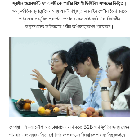
স্বাধীন ওয়েবসাইট হল একটি কোম্পানির বিদেশী ডিজিটাল সম্পদের ভিত্তি।
আন্তর্জাতিক ক্লায়েন্টদের জন্য একটি বিশ্বস্ত অনলাইন পোর্টাল তৈরি করতে
পণ্য এবং প্রযুক্তি প্রদর্শন, পেশাদার কেস লাইব্রেরি এবং বিরামহীন
অনুসন্ধানের অভিজ্ঞতার গভীর অপ্টিমাইজেশন প্রয়োজন।
সোশ্যাল মিডিয়া কৌশলগত চাষাবাদের দাবি করে: B2B পরিস্থিতির জন্য যেমন
পাওয়ার এবং স্বয়ংচালিত, পেশাদার সম্প্রদায়ের ক্রিয়াকলাপ এবং লিঙ্কডইনে