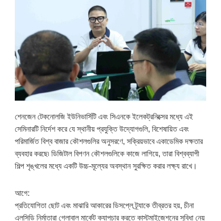
শেনজেন টেকনোলজি ইউনিভার্সিটি এবং সিএনকে ইলেকট্রনিক্সের মধ্যে এই
সেমিনারটি নির্দেশ করে যে স্থানীয় প্রযুক্তি উদ্যোগগুলি, বিশেষায়িত এবং
পরিমার্জিত বিশ্ব বাজার কৌশলগুলির অনুসরণে, সক্রিয়ভাবে একাডেমিক দক্ষতার
ব্যবহার করছে৷ ডিজিটাল বিপণন কৌশলগুলিকে কাজে লাগিয়ে, তারা বিশ্বব্যাপী
শিল্প শৃঙ্খলের মধ্যে একটি উচ্চ-মূল্যের অবস্থান সুরক্ষিত করার লক্ষ্য রাখে।
আগে:
প্রতিযোগিতা ছোট এবং মাঝারি আকারের ডিসপ্লে ট্র্যাকে তীব্রতর হয়, চীনা
এলসিডি নির্মাতারা গ্লোবাল মার্কেট ক্যাপচার করতে কাস্টমাইজেশনের সুবিধা নেয়