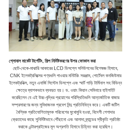
গ্লোবাল মার্কেট টার্গেটিং, শিল্প নির্দিষ্টকরণের উপর ফোকাস করা
ছোট-থেকে-মাঝারি আকারের LCD ডিসপ্লে সলিউশনের বিশেষজ্ঞ হিসাবে,
CNK ইলেকট্রনিক্সের পণ্যগুলি পাওয়ার মনিটরিং সরঞ্জাম, পোর্টেবল কনজিউমার
ইলেকট্রনিক্স, নতুন এনার্জি সিস্টেম ডিসপ্লে এবং স্মার্ট গাড়ি টার্মিনাল সহ বিভিন্ন
ক্ষেত্রে ব্যাপকভাবে ব্যবহৃত হয়। ড. ওয়াং কিয়ান সেমিনারে হাইলাইট
করেছিলেন যে এই উচ্চ-বৃদ্ধির প্রয়োগের পরিস্থিতিগুলি আন্তর্জাতিক বাজার
সম্প্রসারণের জন্য সুবিধাজনক প্রবেশ বিন্দু প্রতিনিধিত্ব করে। একটি জটিল
বৈশ্বিক প্রতিযোগিতামূলক পরিবেশের মুখোমুখি হওয়া, বিদেশী পেশাদার
ক্রেতাদের কাছে সুনির্দিষ্টভাবে পৌঁছানো এবং আলাদা ব্র্যান্ডের স্বীকৃতি প্রতিষ্ঠা
করাকে এন্টারপ্রাইজের মূল অগ্রগতি হিসাবে চিহ্নিত করা হয়েছিল।