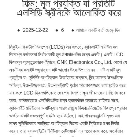
ফিল্ম: মূল প্রযুক্তি যা প্রতিটি
এলসিডি স্ক্রীনকে আলোকিত করে
●
2025-12-22
●
6
●
আমাকে একটি বার্তা ছেড়ে দিন
লিকুইড ক্রিস্টাল ডিসপ্লে (LCDs) এর জগতে, ব্যাকলাইট মডিউল হল
ডিসপ্লে কর্মক্ষমতা নির্ধারণকারী মূল উপাদানগুলির মধ্যে একটি। একটি LCD
ডিসপ্লে প্রস্তুতকারক হিসাবে, CNK Electronics Co., Ltd. বোঝে যে
একটি ব্যাকলাইট শুধুমাত্র একটি আলোর উৎস উপাদান নয়। এটি একটি মূল
প্রযুক্তি যা, সুনির্দিষ্ট অপটিক্যাল ডিজাইনের মাধ্যমে, বিন্দু আলোর উত্সগুলিকে
অভিন্ন, উচ্চ-উজ্জ্বলতা, উচ্চ-কনট্রাস্ট পৃষ্ঠের আলোকসজ্জায় রূপান্তরিত করে,
যার ফলে LCD স্ক্রিনগুলিকে তাদের প্রাণবন্ত চাক্ষুষ জীবন দেয়। বিশেষ করে
আজ, কাস্টমাইজড এলসিডিগুলির জন্য ক্রমবর্ধমান বাজারের চাহিদার সাথে,
ব্যাকলাইট মডিউলের অপটিক্যাল পারফরম্যান্স ডিফারেনিয়েটেড ডিসপ্লে প্রভাব
অর্জনে একটি গুরুত্বপূর্ণ ফ্যাক্টর হয়ে উঠেছে। এই পারফরম্যান্সটি মূলত এর
মধ্যে সুনির্দিষ্টভাবে সমন্বিত অপটিক্যাল ফিল্মের একটি সিরিজের উপর নির্ভর
করে। তারা ব্যাকলাইটের "নিউরাল নেটওয়ার্ক" এর মতো কাজ করে, সতর্কতার