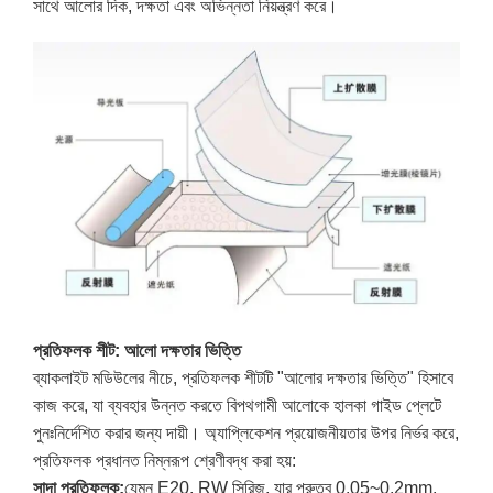
সাথে আলোর দিক, দক্ষতা এবং অভিন্নতা নিয়ন্ত্রণ করে।
প্রতিফলক শীট: আলো দক্ষতার ভিত্তি
ব্যাকলাইট মডিউলের নীচে, প্রতিফলক শীটটি "আলোর দক্ষতার ভিত্তি" হিসাবে
কাজ করে, যা ব্যবহার উন্নত করতে বিপথগামী আলোকে হালকা গাইড প্লেটে
পুনঃনির্দেশিত করার জন্য দায়ী। অ্যাপ্লিকেশন প্রয়োজনীয়তার উপর নির্ভর করে,
প্রতিফলক প্রধানত নিম্নরূপ শ্রেণীবদ্ধ করা হয়:
সাদা প্রতিফলক:
যেমন E20, RW সিরিজ, যার পুরুত্ব 0.05~0.2mm,