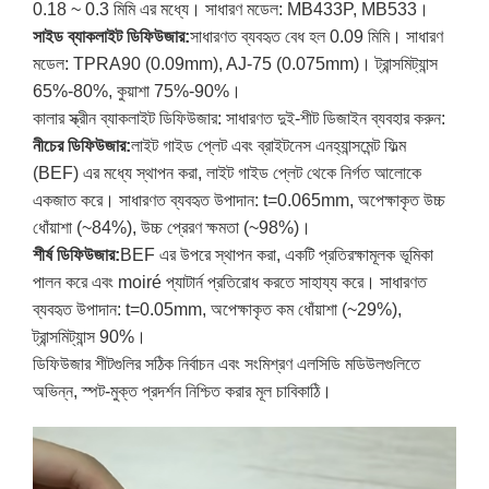
0.18 ~ 0.3 মিমি এর মধ্যে। সাধারণ মডেল: MB433P, MB533।
সাইড ব্যাকলাইট ডিফিউজার:
সাধারণত ব্যবহৃত বেধ হল 0.09 মিমি। সাধারণ
মডেল: TPRA90 (0.09mm), AJ-75 (0.075mm)। ট্রান্সমিট্যান্স
65%-80%, কুয়াশা 75%-90%।
কালার স্ক্রীন ব্যাকলাইট ডিফিউজার: সাধারণত দুই-শীট ডিজাইন ব্যবহার করুন:
নীচের ডিফিউজার:
লাইট গাইড প্লেট এবং ব্রাইটনেস এনহ্যান্সমেন্ট ফিল্ম
(BEF) এর মধ্যে স্থাপন করা, লাইট গাইড প্লেট থেকে নির্গত আলোকে
একজাত করে। সাধারণত ব্যবহৃত উপাদান: t=0.065mm, অপেক্ষাকৃত উচ্চ
ধোঁয়াশা (~84%), উচ্চ প্রেরণ ক্ষমতা (~98%)।
শীর্ষ ডিফিউজার:
BEF এর উপরে স্থাপন করা, একটি প্রতিরক্ষামূলক ভূমিকা
পালন করে এবং moiré প্যাটার্ন প্রতিরোধ করতে সাহায্য করে। সাধারণত
ব্যবহৃত উপাদান: t=0.05mm, অপেক্ষাকৃত কম ধোঁয়াশা (~29%),
ট্রান্সমিট্যান্স 90%।
ডিফিউজার শীটগুলির সঠিক নির্বাচন এবং সংমিশ্রণ এলসিডি মডিউলগুলিতে
অভিন্ন, স্পট-মুক্ত প্রদর্শন নিশ্চিত করার মূল চাবিকাঠি।