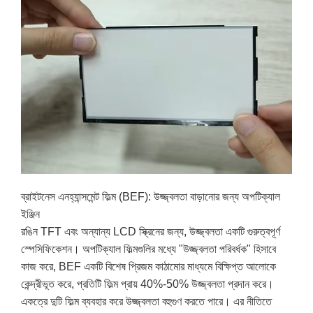
ব্রাইটনেস এনহ্যান্সমেন্ট ফিল্ম (BEF): উজ্জ্বলতা বাড়ানোর জন্য অপটিক্যাল
ইঞ্জিন
রঙিন TFT এবং অন্যান্য LCD স্ক্রিনের জন্য, উজ্জ্বলতা একটি গুরুত্বপূর্ণ
স্পেসিফিকেশন। অপটিক্যাল ফিল্মগুলির মধ্যে "উজ্জ্বলতা পরিবর্ধক" হিসাবে
কাজ করে, BEF একটি বিশেষ প্রিজম কাঠামোর মাধ্যমে বিক্ষিপ্ত আলোকে
কেন্দ্রীভূত করে, প্রতিটি ফিল্ম প্রায় 40%-50% উজ্জ্বলতা প্রদান করে।
একত্রে দুটি ফিল্ম ব্যবহার করে উজ্জ্বলতা বহুগুণ করতে পারে। এর নীতিতে