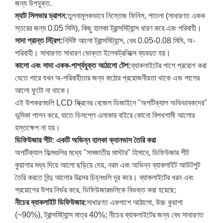
জন্য উপযুক্ত.
ম্যাট সিলভার ড্রাগন:
তুলনামূলকভাবে নিস্তেজ ফিনিস, পাতলা (সাধারণত একক
স্তরের জন্য 0.05 মিমি), কিছু হালকা ট্রান্সমিট্যান্স ধারণ করে এবং পরিবাহী।
সাদা প্রান্ত স্ট্রিপ:
নির্দিষ্ট আলো ট্রান্সমিট্যান্স, বেধ 0.05-0.08 মিমি, অ-
পরিবাহী। সাধারণত সাধারণ ভোক্তা ইলেকট্রনিক্সে ব্যবহৃত হয়।
কালো এবং সাদা একক-পার্শ্বযুক্ত আঠালো টেপ:
ব্যাকলাইটের পাশে প্রয়োগ করা
যেতে পারে যখন অ-পরিবাহীতার জন্য কঠোর প্রয়োজনীয়তা থাকে এবং পাশের
আলো ফুটো না থাকে।
এই উপকরণগুলি LCD স্ক্রিনের বেজেল ডিজাইনে "অপটিক্যাল অভিভাবকদের"
ভূমিকা পালন করে, যাতে ডিসপ্লে এলাকার বাইরে কোনো বিপথগামী আলোর
হস্তক্ষেপ না হয়।
ডিফিউজার শীট: একটি অভিন্ন হালকা ক্যানভাস তৈরি করা
অপটিক্যাল ফিল্মগুলির মধ্যে "সমজাতীয় মাস্টার" হিসাবে, ডিফিউজার শীট
কুয়াশার মধ্য দিয়ে আলো ছড়িয়ে দেয়, নরম এবং অভিন্ন ব্যাকলাইট আউটপুট
তৈরি করতে বিন্দু আলোর উত্সের চিহ্নগুলি দূর করে। ব্যাকলাইটের ধরন এবং
প্রয়োগের উপর নির্ভর করে, ডিফিউজারগুলিকে বিভক্ত করা হয়েছে:
নীচের ব্যাকলাইট ডিফিউজার:
সাধারণত একপাশে আঠালো, উচ্চ কুয়াশা
(~90%), ট্রান্সমিট্যান্স মাত্র 40%; নীচের ব্যাকলাইটের জন্য বেধ সাধারণত