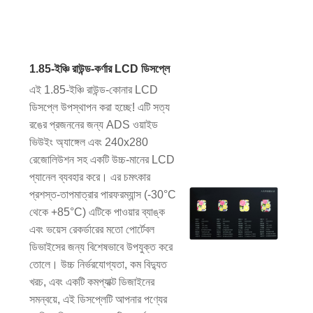
1.85-ইঞ্চি রাউন্ড-কর্ণার LCD ডিসপ্লে
এই 1.85-ইঞ্চি রাউন্ড-কোনার LCD
ডিসপ্লে উপস্থাপন করা হচ্ছে! এটি সত্য
রঙের প্রজননের জন্য ADS ওয়াইড
ভিউইং অ্যাঙ্গেল এবং 240x280
রেজোলিউশন সহ একটি উচ্চ-মানের LCD
প্যানেল ব্যবহার করে। এর চমৎকার
প্রশস্ত-তাপমাত্রার পারফরম্যান্স (-30°C
থেকে +85°C) এটিকে পাওয়ার ব্যাঙ্ক
এবং ভয়েস রেকর্ডারের মতো পোর্টেবল
ডিভাইসের জন্য বিশেষভাবে উপযুক্ত করে
তোলে। উচ্চ নির্ভরযোগ্যতা, কম বিদ্যুত
খরচ, এবং একটি কমপ্যাক্ট ডিজাইনের
সমন্বয়ে, এই ডিসপ্লেটি আপনার পণ্যের