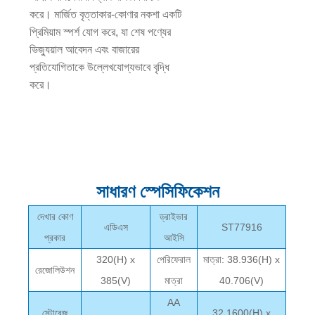
করে। মার্জিত বৃত্তাকার-কোণার নকশা একটি
প্রিমিয়াম স্পর্শ যোগ করে, যা শেষ পণ্যের
ভিজ্যুয়াল আবেদন এবং বাজারের
প্রতিযোগিতাকে উল্লেখযোগ্যভাবে বৃদ্ধি
করে।
সাধারণ স্পেসিফিকেশন
দেখার কোণ
ড্রাইভার
এডিএস
ST77916
প্রকার
আইসি
320(H) x
পেরিফেরাল
মাত্রা: 38.936(H) x
রেজোলিউশন
385(V)
মাত্রা
40.706(V)
AA
স্টোরেজ
32.1600(H) x