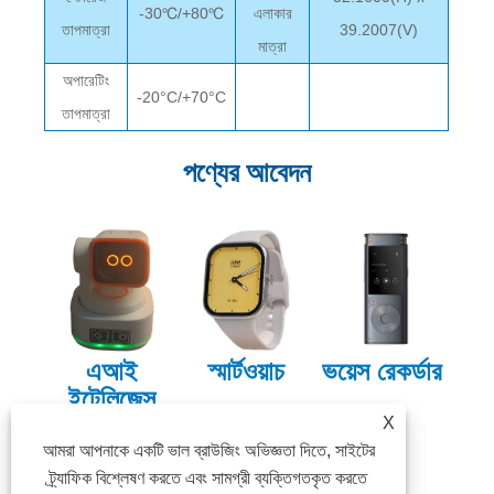
-30℃/+80℃
এলাকার
তাপমাত্রা
39.2007(V)
মাত্রা
অপারেটিং
-20°C/+70°C
তাপমাত্রা
পণ্যের আবেদন
এআই
স্মার্টওয়াচ
ভয়েস রেকর্ডার
ইন্টেলিজেন্স
X
হট ট্যাগ: আকার 1.83", 1.85", 1.96", 2.0", চীন, প্রস্তুতকারক,
সরবরাহকারী, কারখানা, চীনে তৈরি, বাল্ক, কাস্টমাইজড, OEM
আমরা আপনাকে একটি ভাল ব্রাউজিং অভিজ্ঞতা দিতে, সাইটের
ট্র্যাফিক বিশ্লেষণ করতে এবং সামগ্রী ব্যক্তিগতকৃত করতে