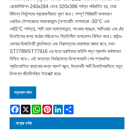
রেজোলিউশন 240x284 থেকে 320x386 পর্যন্ত পরিবর্তিত হয়, তারা
বিভিন্ন নির্ভুলতার প্রয়োজনীয়তা পূরণ করে। সম্পূর্ণ সিরিজটি অসাধারণ
ওয়াইড-টেম্পারেচার পারফরম্যান্স (অপারেটিং তাপমাত্রা -30°C এবং
+85°C পর্যন্ত), স্মার্ট হোম অ্যাপ্লায়েন্স, পাওয়ার ব্যাঙ্ক, স্মার্টওয়াচ এবং AI
ডিভাইসের জন্য কঠোর পরিবেশেও স্থিতিশীল অপারেশন নিশ্চিত করে। রাউন্ড-
কোনার ডিজাইনটি নান্দনিকতা এবং নিরাপত্তার ভারসাম্য বজায় রাখে, যখন
ST7789/ST77916 এর মতো ড্রাইভার আইসি মসৃণ প্রদর্শন কর্মক্ষমতা
নিশ্চিত করে। এই অত্যন্ত নির্ভরযোগ্য ডিসপ্লেগুলি শেষ পণ্যগুলির
প্রতিযোগিতা বাড়ানোর জন্য আদর্শ পছন্দ, উদ্ভাবনী স্মার্ট ডিভাইসগুলিতে নতুন
ডিসপ্লে জীবনীশক্তি ইনজেক্ট করে৷
অনুসন্ধান পাঠান
Facebook
X
WhatsApp
Pinterest
LinkedIn
Share
পণ্যের বর্ণনা