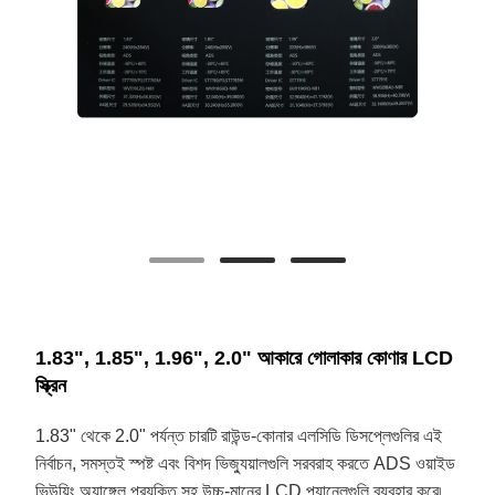
1.83", 1.85", 1.96", 2.0" আকারে গোলাকার কোণার LCD
স্ক্রিন
1.83" থেকে 2.0" পর্যন্ত চারটি রাউন্ড-কোনার এলসিডি ডিসপ্লেগুলির এই
নির্বাচন, সমস্তই স্পষ্ট এবং বিশদ ভিজ্যুয়ালগুলি সরবরাহ করতে ADS ওয়াইড
ভিউয়িং অ্যাঙ্গেল প্রযুক্তি সহ উচ্চ-মানের LCD প্যানেলগুলি ব্যবহার করে৷