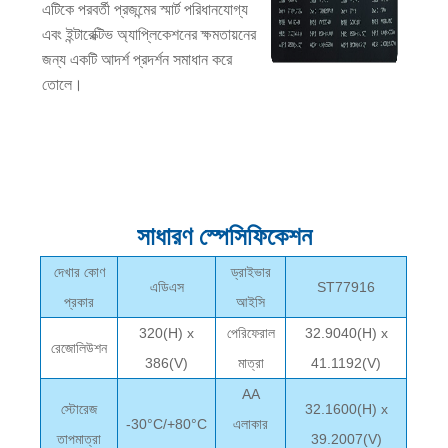
এটিকে পরবর্তী প্রজন্মের স্মার্ট পরিধানযোগ্য
এবং ইন্টারেক্টিভ অ্যাপ্লিকেশনের ক্ষমতায়নের
জন্য একটি আদর্শ প্রদর্শন সমাধান করে
তোলে।
সাধারণ স্পেসিফিকেশন
দেখার কোণ
ড্রাইভার
এডিএস
ST77916
প্রকার
আইসি
320(H) x
পেরিফেরাল
32.9040(H) x
রেজোলিউশন
386(V)
মাত্রা
41.1192(V)
AA
স্টোরেজ
32.1600(H) x
-30°C/+80°C
এলাকার
তাপমাত্রা
39.2007(V)