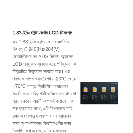
1.83-ইঞ্চি রাউন্ড-কর্ণার LCD ডিসপ্লে
এই 1.83-ইঞ্চি রাউন্ড-কোনার এলসিডি
ডিসপ্লেটি 240(H)x284(V)
রেজোলিউশন সহ ADS ভিউইং অ্যাঙ্গেল
LCD প্রযুক্তি ব্যবহার করে, পরিষ্কার এবং
বিস্তারিত ভিজ্যুয়াল সরবরাহ করে। এর
প্রশস্ত-তাপমাত্রার বৈশিষ্ট্য -20°C থেকে
+70°C পর্যন্ত স্থিতিশীল অপারেশন
সমর্থন করে, শক্তিশালী অভিযোজনযোগ্যতা
প্রদান করে। একটি কমপ্যাক্ট কাঠামো এবং
দক্ষ ড্রাইভের সাথে, এটি বিশেষভাবে স্মার্ট
হোম অ্যাপ্লায়েন্স এবং পাওয়ার ব্যাঙ্কের
মতো স্থান-সীমাবদ্ধ ডিভাইসগুলির জন্য
ডিজাইন করা হয়েছে, এটির অসামান্য