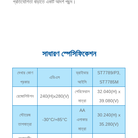
প্রতিযোগিতা বাড়াতে একটি আদর্শ পছন্দ।
সাধারণ স্পেসিফিকেশন
দেখার কোণ
ড্রাইভার
ST7789/P3,
এডিএস
প্রকার
আইসি
ST7785M
পেরিফেরাল
32.040(H) x
রেজোলিউশন
240(H)x280(V)
মাত্রা
39.080(V)
AA
স্টোরেজ
30.240(H) x
-30°C/+85°C
এলাকার
তাপমাত্রা
35.280(V)
মাত্রা