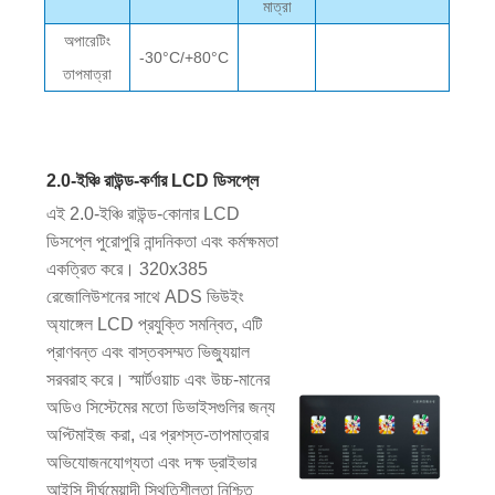
মাত্রা
অপারেটিং
-30°C/+80°C
তাপমাত্রা
2.0-ইঞ্চি রাউন্ড-কর্ণার LCD ডিসপ্লে
এই 2.0-ইঞ্চি রাউন্ড-কোনার LCD
ডিসপ্লে পুরোপুরি নান্দনিকতা এবং কর্মক্ষমতা
একত্রিত করে। 320x385
রেজোলিউশনের সাথে ADS ভিউইং
অ্যাঙ্গেল LCD প্রযুক্তি সমন্বিত, এটি
প্রাণবন্ত এবং বাস্তবসম্মত ভিজ্যুয়াল
সরবরাহ করে। স্মার্টওয়াচ এবং উচ্চ-মানের
অডিও সিস্টেমের মতো ডিভাইসগুলির জন্য
অপ্টিমাইজ করা, এর প্রশস্ত-তাপমাত্রার
অভিযোজনযোগ্যতা এবং দক্ষ ড্রাইভার
আইসি দীর্ঘমেয়াদী স্থিতিশীলতা নিশ্চিত