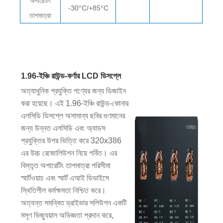
অপারেটিং
-30°C/+85°C
তাপমাত্রা
1.96-ইঞ্চি রাউন্ড-কর্ণার LCD ডিসপ্লে
অত্যাধুনিক প্রযুক্তি পণ্যের জন্য ডিজাইন
করা হয়েছে। এই 1.96-ইঞ্চি রাউন্ড-কোনার
এলসিডি ডিসপ্লে অসামান্য ছবির গুণমানের
জন্য উন্নত এলসিডি এবং অ্যাডস
প্রযুক্তির উপর ভিত্তি করে 320x386
এর উচ্চ রেজোলিউশন নিয়ে গর্বিত। এর
বিস্তৃত অপারেটিং তাপমাত্রা পরিসীমা
স্মার্টওয়াচ এবং স্মার্ট এআই ডিভাইসে
স্থিতিশীল কর্মক্ষমতা নিশ্চিত করে।
অত্যন্ত সমন্বিত ড্রাইভার সলিউশন একটি
মসৃণ ভিজ্যুয়াল অভিজ্ঞতা প্রদান করে,