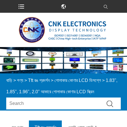
বাড়ি
>
পণ্য
>
Tft রঙ প্রদর্শন
>
গোলাকার কোণার LCD ডিসপ্লে
> 1.83",
1.85", 1.96", 2.0" আকারে গোলাকার কোণার LCD স্ক্রিন