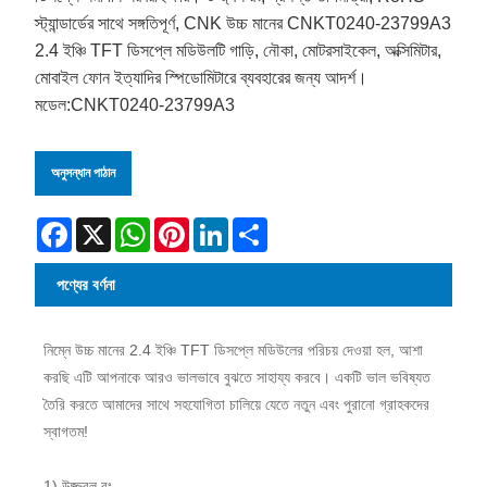
স্ট্যান্ডার্ডের সাথে সঙ্গতিপূর্ণ, CNK উচ্চ মানের CNKT0240-23799A3
2.4 ইঞ্চি TFT ডিসপ্লে মডিউলটি গাড়ি, নৌকা, মোটরসাইকেল, অক্সিমিটার,
মোবাইল ফোন ইত্যাদির স্পিডোমিটারে ব্যবহারের জন্য আদর্শ।
মডেল:CNKT0240-23799A3
অনুসন্ধান পাঠান
Facebook
X
WhatsApp
Pinterest
LinkedIn
Share
পণ্যের বর্ণনা
নিম্নে উচ্চ মানের 2.4 ইঞ্চি TFT ডিসপ্লে মডিউলের পরিচয় দেওয়া হল, আশা
করছি এটি আপনাকে আরও ভালভাবে বুঝতে সাহায্য করবে। একটি ভাল ভবিষ্যত
তৈরি করতে আমাদের সাথে সহযোগিতা চালিয়ে যেতে নতুন এবং পুরানো গ্রাহকদের
স্বাগতম!
1) উজ্জ্বল রং