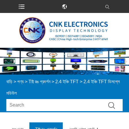
বাড়ি
>
পণ্য
>
Tft রঙ প্রদর্শন
>
2.4 ইঞ্চি TFT
> 2.4 ইঞ্চি TFT ডিসপ্লে
মডিউল