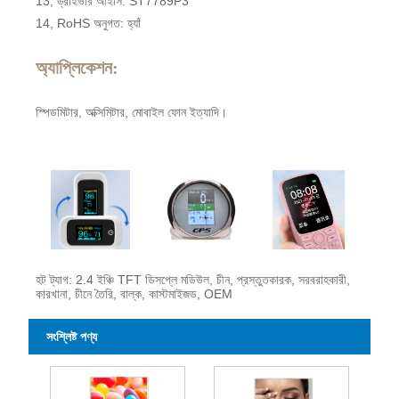
13, ড্রাইভার আইসি: ST7789P3
14, RoHS অনুগত: হ্যাঁ
অ্যাপ্লিকেশন:
স্পিডমিটার, অক্সিমিটার, মোবাইল ফোন ইত্যাদি।
হট ট্যাগ: 2.4 ইঞ্চি TFT ডিসপ্লে মডিউল, চীন, প্রস্তুতকারক, সরবরাহকারী,
কারখানা, চীনে তৈরি, বাল্ক, কাস্টমাইজড, OEM
সংশ্লিষ্ট পণ্য