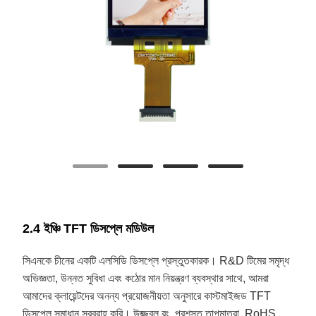
2.4 ইঞ্চি TFT ডিসপ্লে মডিউল
সিএনকে চীনের একটি এলসিডি ডিসপ্লে প্রস্তুতকারক। R&D টিমের সমৃদ্ধ
অভিজ্ঞতা, উন্নত সুবিধা এবং কঠোর মান নিয়ন্ত্রণ ব্যবস্থার সাথে, আমরা
আমাদের ক্লায়েন্টদের অনন্য প্রয়োজনীয়তা অনুসারে কাস্টমাইজড TFT
ডিসপ্লে সমাধান সরবরাহ করি। উজ্জ্বল রং, প্রশস্ত তাপমাত্রা, RoHS