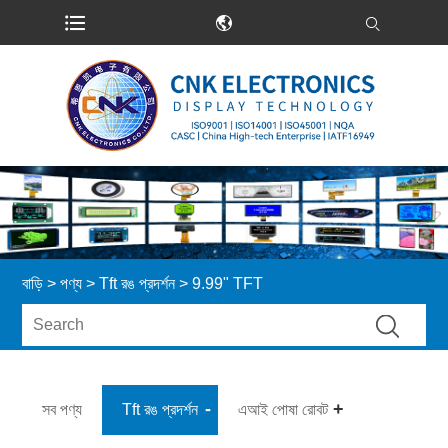
বাড়ি
>
পণ্য
>
Tft রঙ প্রদর্শন
> 9.99" TFT
সব পণ্য
Tft রঙ প্রদর্শন
এআই পোষা রোবট