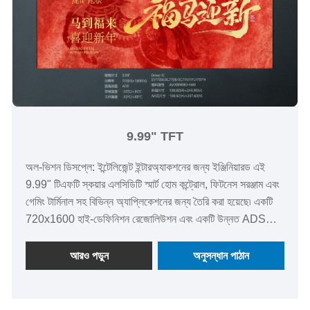
9.99" TFT
অল-ভিশন ডিসপ্লে: ইন্টেলিজেন্ট ইন্টারঅ্যাকশনের জন্য ইঞ্জিনিয়ারড এই
9.99" টিএফটি স্কয়ার এলসিডিটি স্মার্ট হোম কন্ট্রোল, ফিটনেস সরঞ্জাম এবং
গেমিং টার্মিনাল সহ বিভিন্ন অ্যাপ্লিকেশনের জন্য তৈরি করা হয়েছে৷ একটি
720x1600 হাই-ডেফিনিশন রেজোলিউশন এবং একটি উন্নত ADS
ওয়াইড-ভিউইং অ্যাঙ্গেল প্রযুক্তি সমন্বিত, এটি যেকোন দৃষ্টিকোণ থেকে
LCD-কে সমর্থন করে একটি উচ্চ-প্রেক্ষিত সমাধান হিসাবে স্পন্দনশীল রঙ
আরও পড়ুন
অনুসন্ধান পাঠান
এবং তীক্ষ্ণ বিবরণ সরবরাহ করে৷ অপারেটিং তাপমাত্রা পরিসীমা -30℃ থেকে
+85℃, কঠোর পরিবেশগত অবস্থার অধীনে স্থিতিশীল কর্মক্ষমতা গ্যারান্টি
দেয় একটি সম্পূর্ণ কাস্টমাইজযোগ্য ডিসপ্লে হিসাবে, এটি আপনার পণ্যের