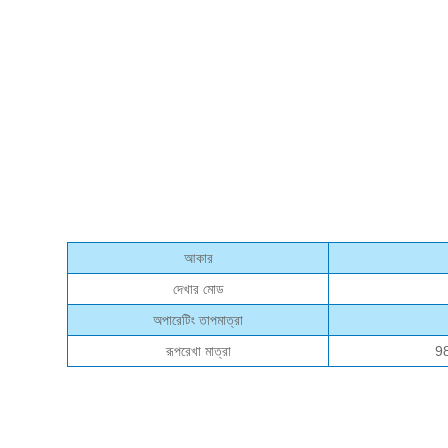
আকার
দেখার মোড
অপারেটিং তাপমাত্রা
রূপরেখা মাত্রা
9