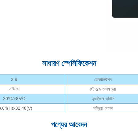
সাধারণ স্পেসিফিকেশন
3.9
রেজোলিউশন
এডিএস
স্টোরেজ তাপমাত্রা
30℃/+85℃
ড্রাইভার আইসি
8.64(H)x32.48(V)
সক্রিয় এলাকা
পণ্যের আবেদন