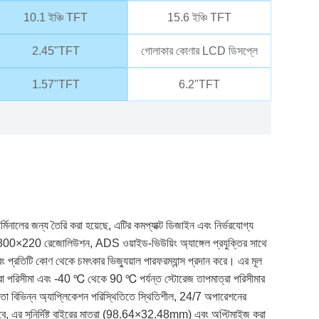
10.1 ইঞ্চি TFT
15.6 ইঞ্চি TFT
2.45"TFT
গোলাকার কোণার LCD ডিসপ্লে
1.57"TFT
6.2"TFT
টার্মিনালের জন্য তৈরি করা হয়েছে, এটির কমপ্যাক্ট ডিজাইন এবং নির্ভরযোগ্য
য়। 800×220 রেজোলিউশন, ADS ওয়াইড-ভিউয়িং অ্যাঙ্গেল প্রযুক্তির সাথে
ে এবং প্রতিটি কোণ থেকে চমৎকার ভিজ্যুয়াল পারফরম্যান্স প্রদান করে। এর মূল
া পরিসীমা এবং -40 ℃ থেকে 90 ℃ পর্যন্ত স্টোরেজ তাপমাত্রা পরিসীমার
ের মতো বিভিন্ন অ্যাপ্লিকেশন পরিস্থিতিতে স্থিতিশীল, 24/7 অপারেশনের
সাবে, এর সুনির্দিষ্ট বাইরের মাত্রা (98.64×32.48mm) এবং অপ্টিমাইজ করা