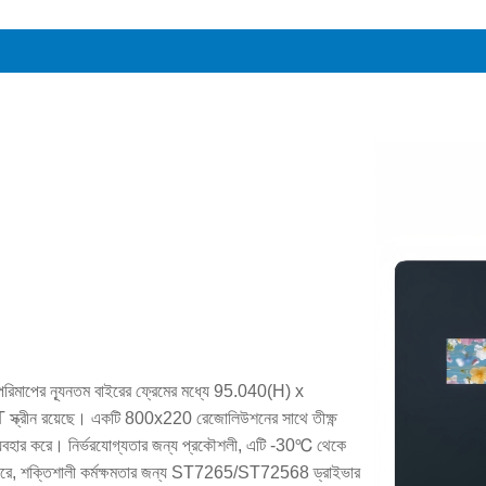
মাপের ন্যূনতম বাইরের ফ্রেমের মধ্যে 95.040(H) x
 স্ক্রীন রয়েছে। একটি 800x220 রেজোলিউশনের সাথে তীক্ষ্ণ
 ব্যবহার করে। নির্ভরযোগ্যতার জন্য প্রকৌশলী, এটি -30℃ থেকে
রে, শক্তিশালী কর্মক্ষমতার জন্য ST7265/ST72568 ড্রাইভার