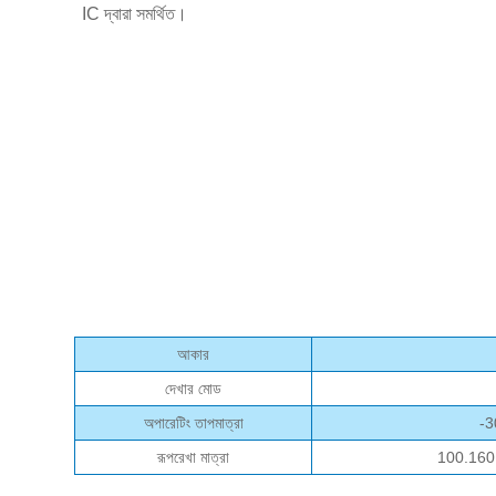
IC দ্বারা সমর্থিত।
আকার
দেখার মোড
অপারেটিং তাপমাত্রা
-3
রূপরেখা মাত্রা
100.160 