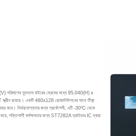
 পরিমাপের ন্যূনতম বাইরের ফ্রেমের মধ্যে 95.040(H) x
 স্ক্রীন রয়েছে। একটি 480x128 রেজোলিউশনের সাথে তীক্ষ্ণ
ব্যবহার করে। নির্ভরযোগ্যতার জন্য প্রকৌশলী, এটি -30℃ থেকে
রে, শক্তিশালী কর্মক্ষমতার জন্য ST7282A ড্রাইভার IC দ্বারা