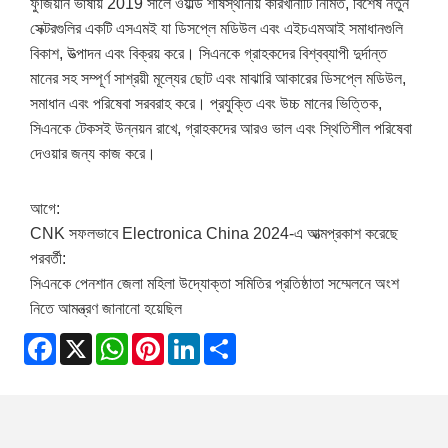
ফুজিয়ান ভাষায় 2019 সালে ওয়ার্ল্ড শীর্ষস্থানীয় কারখানাটি নির্মিত, বিশেষ নতুন
সেক্টরগুলির একটি এসএমই যা ডিসপ্লে মডিউল এবং এইচএমআই সমাধানগুলি
বিকাশ, উত্পাদন এবং বিক্রয় করে। সিএনকে গ্রাহকদের বিশ্বব্যাপী দুর্দান্ত
মানের সহ সম্পূর্ণ সাশ্রয়ী মূল্যের ছোট এবং মাঝারি আকারের ডিসপ্লে মডিউল,
সমাধান এবং পরিষেবা সরবরাহ করে। প্রযুক্তি এবং উচ্চ মানের ভিত্তিক,
সিএনকে টেকসই উন্নয়ন রাখে, গ্রাহকদের আরও ভাল এবং স্থিতিশীল পরিষেবা
দেওয়ার জন্য কাজ করে।
আগে:
CNK সফলভাবে Electronica China 2024-এ আত্মপ্রকাশ করেছে
পরবর্তী:
সিএনকে পেনশান জেলা মহিলা উদ্যোক্তা সমিতির প্রতিষ্ঠাতা সম্মেলনে অংশ
নিতে আমন্ত্রণ জানানো হয়েছিল
Facebook
X
WhatsApp
Pinterest
LinkedIn
Share