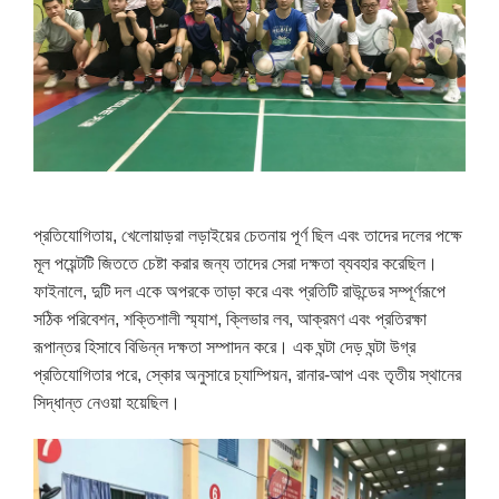
প্রতিযোগিতায়, খেলোয়াড়রা লড়াইয়ের চেতনায় পূর্ণ ছিল এবং তাদের দলের পক্ষে
মূল পয়েন্টটি জিততে চেষ্টা করার জন্য তাদের সেরা দক্ষতা ব্যবহার করেছিল।
ফাইনালে, দুটি দল একে অপরকে তাড়া করে এবং প্রতিটি রাউন্ডের সম্পূর্ণরূপে
সঠিক পরিবেশন, শক্তিশালী স্ম্যাশ, ক্লিভার লব, আক্রমণ এবং প্রতিরক্ষা
রূপান্তর হিসাবে বিভিন্ন দক্ষতা সম্পাদন করে। এক ঘন্টা দেড় ঘন্টা উগ্র
প্রতিযোগিতার পরে, স্কোর অনুসারে চ্যাম্পিয়ন, রানার-আপ এবং তৃতীয় স্থানের
সিদ্ধান্ত নেওয়া হয়েছিল।