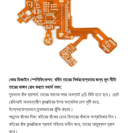
কোর ডিজাইন স্পেসিফিকেশন: বর্ধিত তারের নির্ভরযোগ্যতার জন্য মূল নীতি
তারের ভাঙ্গন রোধ করতে যথার্থ নমন:
ন্যূনতম বাঁক ব্যাসার্ধ: তারের নমনের সময় অবশ্যই ≥5 মিমি হতে হবে। ছোট
রেডিআই অভ্যন্তরীণ কন্ডাক্টরের উপর অত্যধিক চাপ সৃষ্টি করে,
উল্লেখযোগ্যভাবে ফ্র্যাকচারের ঝুঁকি বাড়ায়।
পছন্দের বাঁকের দিক: বাইরের বাঁকের চেয়ে ভিতরের বাঁককে অগ্রাধিকার দিন।
বাইরের বাঁক কন্ডাক্টরকে প্রসার্য শক্তির অধীন করে, তারের আয়ুষ্কাল হ্রাস
করে।