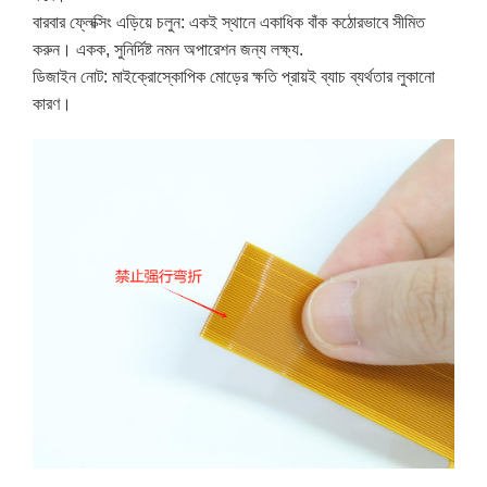
বারবার ফ্লেক্সিং এড়িয়ে চলুন: একই স্থানে একাধিক বাঁক কঠোরভাবে সীমিত
করুন। একক, সুনির্দিষ্ট নমন অপারেশন জন্য লক্ষ্য.
ডিজাইন নোট: মাইক্রোস্কোপিক মোড়ের ক্ষতি প্রায়ই ব্যাচ ব্যর্থতার লুকানো
কারণ।