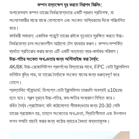
কম্পন হস্তক্ষেপ দূর করতে নিরাপদ ফিক্সিং:
অপারেশনাল কম্পন তারের নির্ভরযোগ্যতার একটি প্রধান প্রতিপক্ষ, যা
সংযোগকারীর মাঝে মাঝে যোগাযোগ এবং সংকেত অস্থিরতার দিকে পরিচালিত
করে।
কার্যকরী সমাধান: একাধিক পয়েন্টে তারের রুটকে দৃঢ়ভাবে সুরক্ষিত করতে উচ্চ-
নির্ভরযোগ্য চাপ-সংবেদনশীল আঠালো টেপ ব্যবহার করুন। কম্পন-সম্পর্কিত
ব্যর্থতা প্রতিরোধ করার জন্য এটি একটি অত্যন্ত ব্যয়-কার্যকর পরিমাপ।
উচ্চ-গতির সংকেত অখণ্ডতার জন্য অপ্টিমাইজ করা দৈর্ঘ্য:
4K/8K উচ্চ-রেজোলিউশন প্রদর্শনের বিস্তারের সাথে, FPC ডেটা ট্রান্সমিশন
ভলিউম বৃদ্ধি পায়, যা তারের দৈর্ঘ্যকে সংকেত মানের জন্য গুরুত্বপূর্ণ করে
তোলে।
প্রস্তাবিত স্ট্যান্ডার্ড: ডিসপ্লে ডেটা ট্রান্সমিশন তারগুলি অবশ্যই ≤10cm
হতে হবে। স্বল্প দূরত্ব উচ্চ-গতির, কম-ক্ষতির সংক্রমণ নিশ্চিত করে।
বর্ধিত দৈর্ঘ্য প্রোটোকল: যদি কাঠামোগত সীমাবদ্ধতার জন্য 20-30 সেমি
তারের প্রয়োজন হয়, তাহলে সংকেতের অখণ্ডতা, স্থিতিশীলতা এবং উৎপাদন
ফলন সম্মতি যাচাই করার জন্য কঠোর ব্যাচের বৈধতা বাধ্যতামূলক।