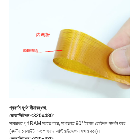
প্রদর্শন ঘূর্ণন সীমাবদ্ধতা:
রেজোলিউশন ≤320x480:
সাধারণত পূর্ণ RAM সংহত করে, সাধারণত 90° ইমেজ রোটেশন সমর্থন করে
(নমনীয় লেআউট এবং পাওয়ার অপ্টিমাইজেশান সক্ষম করে)।
রেজোলিউশন >320x480: