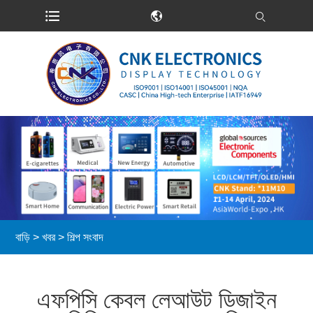
বাড়ি
>
খবর
>
শিল্প সংবাদ
এফপিসি কেবল লেআউট ডিজাইন