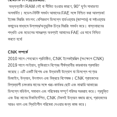
অভ্যন্তরীণ RAM নেই বা সীমিত হওয়ার কারণে, 90° ঘূর্ণন সাধারণত
অসমর্থিত। মডেল-নির্দিষ্ট সমর্থন আমাদের FAE সঙ্গে নিশ্চিত করা আবশ্যক!
ইমেজ মিররিং ফাংশন: বেশিরভাগ ডিসপ্লে হার্ডওয়্যার (জাম্পার) বা সফ্টওয়্যার
কমান্ডের মাধ্যমে উল্লম্ব/অনুভূমিক চিত্র মিররিং সমর্থন করে। বাস্তবায়নের
পদ্ধতি এবং মডেলের সামঞ্জস্য অবশ্যই আমাদের FAE এর সাথে নিশ্চিত
করতে হবে!
CNK সম্পর্কে
2010 সালে শেনঝেনে প্রতিষ্ঠিত, CNK ইলেকট্রনিক্স (সংক্ষেপে CNK)
2019 সালে লংইয়ান, ফুজিয়ানে বিশ্বের শীর্ষস্থানীয় কারখানার প্রসারিত
করেছে। এটি একটি বিশেষ এবং উদ্ভাবনী উদ্যোগ যা ডিসপ্লে পণ্যের
ডিজাইন, উন্নয়ন, উৎপাদন এবং বিক্রয়ে বিশেষজ্ঞ। CNK গ্রাহকদের
বিশ্বব্যাপী চমৎকার মানের সঙ্গে খরচ-কার্যকর ছোট এবং মাঝারি আকারের
ডিসপ্লে মডিউল, সমাধান এবং পরিষেবার সম্পূর্ণ পরিসর সরবরাহ করে। প্রযুক্তি
এবং উচ্চ মানের দিকনির্দেশিত, CNK টেকসই উন্নয়ন বজায় রাখে, গ্রাহকদের
আরও ভাল এবং স্থিতিশীল পরিষেবা দেওয়ার জন্য কাজ করে।