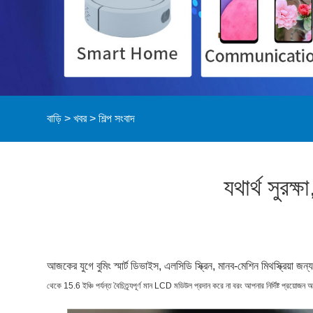
বাড়ি
>
খবর
>
শিল্প সংবাদ
যথার্থ সুরক
আজকের যুগে বুমিং স্মার্ট ডিভাইস, এলসিডি স্ক্রিন, মানব-মেশিন মিথস্ক্রিয়া জ
থেকে 15.6 ইঞ্চি পর্যন্ত বৈচিত্র্যপূর্ণ মান LCD মডিউল প্রদান করে না বরং আপনার নির্দিষ্ট প্রয়োজ