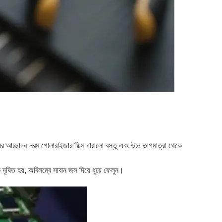
রিনের আচ্ছাদন নরম পোলারাইজার ফিল্ম ধারালো বস্তু এবং উচ্চ তাপমাত্রা থেকে
দূষিত হয়, অবিলম্বে সাবান জল দিয়ে ধুয়ে ফেলুন।