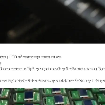
ারাইজার। LCD পর্দা অত্যন্ত ভঙ্গুর; সবসময় দয়া করে:
ে।
াসরি হাতের যোগাযোগ রঙ বিকৃতি, পৃষ্ঠের দূষণ বা এমনকি স্থায়ী ক্ষতির কারণ হতে পারে। স্ক্
 ফলে লিকুইড ক্রিস্টাল উপাদান লিকেজ হয়, মুখ ও চোখের সংস্পর্শ এড়িয়ে চলুন। যদি ত্বক 