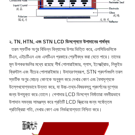
২. TN, HTN, এবং STN LCD ডিসপ্লেতে উপাদানের পার্থক্য
তরল স্ফটিক অণুর বিভিন্ন বিন্যাসের উপর ভিত্তি করে, এলসিডিগুলিকে
টিএন, এইচটিএন এবং এসটিএন প্রকারে শ্রেণীবদ্ধ করা যেতে পারে। তাদের
মূল উপকরণগুলির মধ্যে রয়েছে শীর্ষ পোলারাইজার, গ্লাস, ইলেক্ট্রোড, লিকুইড
ক্রিস্টাল এবং নীচের পোলারাইজার। উদাহরণস্বরূপ, STN প্রদর্শনগুলি তরল
স্ফটিক অণুর মোচড় কোণকে অনুকূল করে দেখার কোণ এবং বৈসাদৃশ্যকে
উল্লেখযোগ্যভাবে উন্নত করে, যা উচ্চ-তথ্য-বিষয়বস্তু প্রদর্শনের দৃশ্যের
জন্য উপযুক্ত করে তোলে। পেশাদার LCD ডিসপ্লে নির্মাতারা নমনীয়ভাবে
উপাদান সমন্বয় সামঞ্জস্য করে প্রতিটি LCD স্ক্রিনের জন্য সর্বোত্তম
প্রতিক্রিয়া গতি, দেখার কোণ এবং নির্ভরযোগ্যতা নিশ্চিত করে।