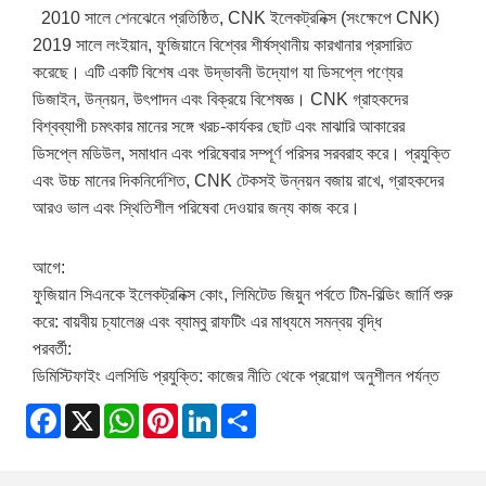
2010 সালে শেনঝেনে প্রতিষ্ঠিত, CNK ইলেকট্রনিক্স (সংক্ষেপে CNK)
2019 সালে লংইয়ান, ফুজিয়ানে বিশ্বের শীর্ষস্থানীয় কারখানার প্রসারিত
করেছে। এটি একটি বিশেষ এবং উদ্ভাবনী উদ্যোগ যা ডিসপ্লে পণ্যের
ডিজাইন, উন্নয়ন, উৎপাদন এবং বিক্রয়ে বিশেষজ্ঞ। CNK গ্রাহকদের
বিশ্বব্যাপী চমৎকার মানের সঙ্গে খরচ-কার্যকর ছোট এবং মাঝারি আকারের
ডিসপ্লে মডিউল, সমাধান এবং পরিষেবার সম্পূর্ণ পরিসর সরবরাহ করে। প্রযুক্তি
এবং উচ্চ মানের দিকনির্দেশিত, CNK টেকসই উন্নয়ন বজায় রাখে, গ্রাহকদের
আরও ভাল এবং স্থিতিশীল পরিষেবা দেওয়ার জন্য কাজ করে।
আগে:
ফুজিয়ান সিএনকে ইলেকট্রনিক্স কোং, লিমিটেড জিয়ুন পর্বতে টিম-বিল্ডিং জার্নি শুরু
করে: বায়বীয় চ্যালেঞ্জ এবং ব্যাম্বু রাফটিং এর মাধ্যমে সমন্বয় বৃদ্ধি
পরবর্তী:
ডিমিস্টিফাইং এলসিডি প্রযুক্তি: কাজের নীতি থেকে প্রয়োগ অনুশীলন পর্যন্ত
Facebook
X
WhatsApp
Pinterest
LinkedIn
Share