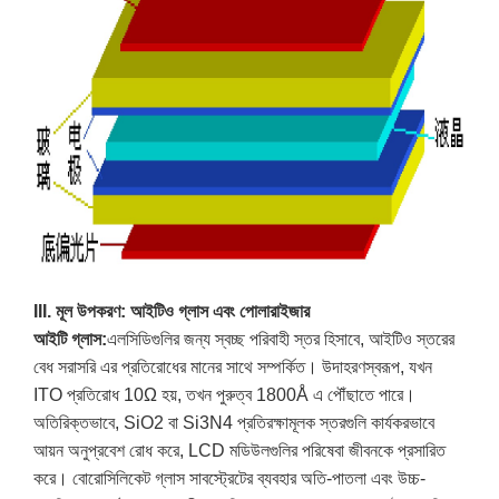
III. মূল উপকরণ: আইটিও গ্লাস এবং পোলারাইজার
আইটি গ্লাস:
এলসিডিগুলির জন্য স্বচ্ছ পরিবাহী স্তর হিসাবে, আইটিও স্তরের
বেধ সরাসরি এর প্রতিরোধের মানের সাথে সম্পর্কিত। উদাহরণস্বরূপ, যখন
ITO প্রতিরোধ 10Ω হয়, তখন পুরুত্ব 1800Å এ পৌঁছাতে পারে।
অতিরিক্তভাবে, SiO2 বা Si3N4 প্রতিরক্ষামূলক স্তরগুলি কার্যকরভাবে
আয়ন অনুপ্রবেশ রোধ করে, LCD মডিউলগুলির পরিষেবা জীবনকে প্রসারিত
করে। বোরোসিলিকেট গ্লাস সাবস্ট্রেটের ব্যবহার অতি-পাতলা এবং উচ্চ-