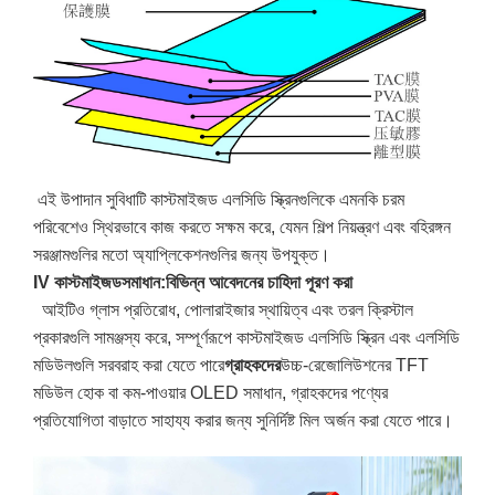
এই উপাদান সুবিধাটি কাস্টমাইজড এলসিডি স্ক্রিনগুলিকে এমনকি চরম
পরিবেশেও স্থিরভাবে কাজ করতে সক্ষম করে, যেমন শিল্প নিয়ন্ত্রণ এবং বহিরঙ্গন
সরঞ্জামগুলির মতো অ্যাপ্লিকেশনগুলির জন্য উপযুক্ত।
IV কাস্টমাইজড
সমাধান:
বিভিন্ন আবেদনের চাহিদা পূরণ করা
আইটিও গ্লাস প্রতিরোধ, পোলারাইজার স্থায়িত্ব এবং তরল ক্রিস্টাল
প্রকারগুলি সামঞ্জস্য করে, সম্পূর্ণরূপে কাস্টমাইজড এলসিডি স্ক্রিন এবং এলসিডি
মডিউলগুলি সরবরাহ করা যেতে পারে
গ্রাহকদের
উচ্চ-রেজোলিউশনের TFT
মডিউল হোক বা কম-পাওয়ার OLED সমাধান, গ্রাহকদের পণ্যের
প্রতিযোগিতা বাড়াতে সাহায্য করার জন্য সুনির্দিষ্ট মিল অর্জন করা যেতে পারে।