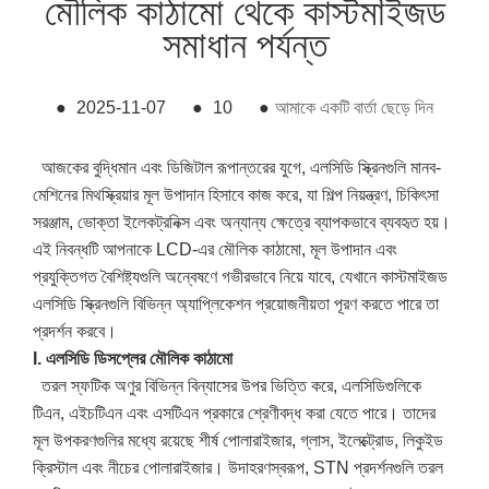
মৌলিক কাঠামো থেকে কাস্টমাইজড
সমাধান পর্যন্ত
●
2025-11-07
●
10
●
আমাকে একটি বার্তা ছেড়ে দিন
আজকের বুদ্ধিমান এবং ডিজিটাল রূপান্তরের যুগে, এলসিডি স্ক্রিনগুলি মানব-
মেশিনের মিথস্ক্রিয়ার মূল উপাদান হিসাবে কাজ করে, যা শিল্প নিয়ন্ত্রণ, চিকিৎসা
সরঞ্জাম, ভোক্তা ইলেকট্রনিক্স এবং অন্যান্য ক্ষেত্রে ব্যাপকভাবে ব্যবহৃত হয়।
এই নিবন্ধটি আপনাকে LCD-এর মৌলিক কাঠামো, মূল উপাদান এবং
প্রযুক্তিগত বৈশিষ্ট্যগুলি অন্বেষণে গভীরভাবে নিয়ে যাবে, যেখানে কাস্টমাইজড
এলসিডি স্ক্রিনগুলি বিভিন্ন অ্যাপ্লিকেশন প্রয়োজনীয়তা পূরণ করতে পারে তা
প্রদর্শন করবে।
I. এলসিডি ডিসপ্লের মৌলিক কাঠামো
তরল স্ফটিক অণুর বিভিন্ন বিন্যাসের উপর ভিত্তি করে, এলসিডিগুলিকে
টিএন, এইচটিএন এবং এসটিএন প্রকারে শ্রেণীবদ্ধ করা যেতে পারে। তাদের
মূল উপকরণগুলির মধ্যে রয়েছে শীর্ষ পোলারাইজার, গ্লাস, ইলেক্ট্রোড, লিকুইড
ক্রিস্টাল এবং নীচের পোলারাইজার। উদাহরণস্বরূপ, STN প্রদর্শনগুলি তরল