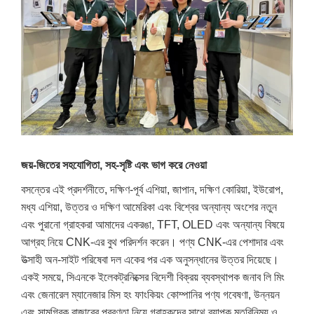
জয়-জিতের সহযোগিতা, সহ-সৃষ্টি এবং ভাগ করে নেওয়া
বসন্তের এই প্রদর্শনীতে, দক্ষিণ-পূর্ব এশিয়া, জাপান, দক্ষিণ কোরিয়া, ইউরোপ,
মধ্য এশিয়া, উত্তর ও দক্ষিণ আমেরিকা এবং বিশ্বের অন্যান্য অংশের নতুন
এবং পুরানো গ্রাহকরা আমাদের একরঙা, TFT, OLED এবং অন্যান্য বিষয়ে
আগ্রহ নিয়ে CNK-এর বুথ পরিদর্শন করেন। পণ্য CNK-এর পেশাদার এবং
উত্সাহী অন-সাইট পরিষেবা দল একের পর এক অনুসন্ধানের উত্তর দিয়েছে।
একই সময়ে, সিএনকে ইলেকট্রনিক্সের বিদেশী বিক্রয় ব্যবস্থাপক জনাব লি মিং
এবং জেনারেল ম্যানেজার মিস হং ফাংকিয়ং কোম্পানির পণ্য গবেষণা, উন্নয়ন
এবং সামগ্রিক বাজারের প্রবণতা নিয়ে গ্রাহকদের সাথে ব্যাপক মতবিনিময় ও