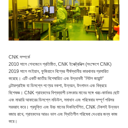
CNK সম্পর্কে
2010 সালে শেনজেনে প্রতিষ্ঠিত, CNK ইলেক্ট্রনিক্স (সংক্ষেপে CNK)
2019 সালে লংইয়ান, ফুজিয়ানে বিশ্বের শীর্ষস্থানীয় কারখানার প্রসারিত
করেছে। এটি একটি জাতীয় বিশেষায়িত এবং উদ্ভাবনী "লিটল জায়ান্ট"
এন্টারপ্রাইজ যা ডিসপ্লে পণ্যের নকশা, উন্নয়ন, উৎপাদন এবং বিক্রয়ে
বিশেষজ্ঞ। CNK গ্রাহকদের বিশ্বব্যাপী চমৎকার মানের সঙ্গে খরচ-কার্যকর ছোট
এবং মাঝারি আকারের ডিসপ্লে মডিউল, সমাধান এবং পরিষেবার সম্পূর্ণ পরিসর
সরবরাহ করে। প্রযুক্তি এবং উচ্চ মানের দিকনির্দেশিত, CNK টেকসই উন্নয়ন
বজায় রাখে, গ্রাহকদের আরও ভাল এবং স্থিতিশীল পরিষেবা দেওয়ার জন্য কাজ
করে।