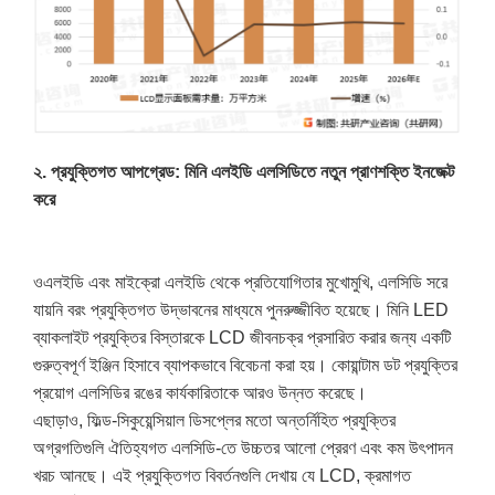
২. প্রযুক্তিগত আপগ্রেড: মিনি এলইডি এলসিডিতে নতুন প্রাণশক্তি ইনজেক্ট
করে
ওএলইডি এবং মাইক্রো এলইডি থেকে প্রতিযোগিতার মুখোমুখি, এলসিডি সরে
যায়নি বরং প্রযুক্তিগত উদ্ভাবনের মাধ্যমে পুনরুজ্জীবিত হয়েছে। মিনি LED
ব্যাকলাইট প্রযুক্তির বিস্তারকে LCD জীবনচক্র প্রসারিত করার জন্য একটি
গুরুত্বপূর্ণ ইঞ্জিন হিসাবে ব্যাপকভাবে বিবেচনা করা হয়। কোয়ান্টাম ডট প্রযুক্তির
প্রয়োগ এলসিডির রঙের কার্যকারিতাকে আরও উন্নত করেছে।
এছাড়াও, ফিল্ড-সিকুয়েন্সিয়াল ডিসপ্লের মতো অন্তর্নিহিত প্রযুক্তির
অগ্রগতিগুলি ঐতিহ্যগত এলসিডি-তে উচ্চতর আলো প্রেরণ এবং কম উৎপাদন
খরচ আনছে। এই প্রযুক্তিগত বিবর্তনগুলি দেখায় যে LCD, ক্রমাগত