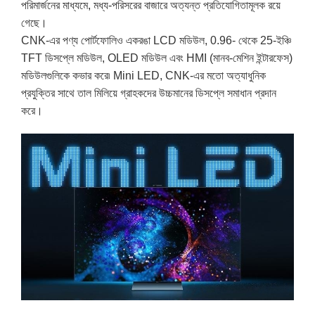
পরিমার্জনের মাধ্যমে, মধ্য-পরিসরের বাজারে অত্যন্ত প্রতিযোগিতামূলক রয়ে
গেছে।
CNK-এর পণ্য পোর্টফোলিও একরঙা LCD মডিউল, 0.96‑ থেকে 25‑ইঞ্চি
TFT ডিসপ্লে মডিউল, OLED মডিউল এবং HMI (মানব-মেশিন ইন্টারফেস)
মডিউলগুলিকে কভার করে৷ Mini LED, CNK-এর মতো অত্যাধুনিক
প্রযুক্তির সাথে তাল মিলিয়ে গ্রাহকদের উচ্চমানের ডিসপ্লে সমাধান প্রদান
করে।