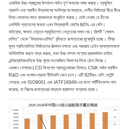
একাধিক উচ্চ-প্রজন্মের উৎপাদন লাইন পূর্ণ ক্ষমতায় কাজ করছে। প্রযুক্তি
প্রবর্তন এবং স্বাধীন উদ্ভাবনের সংমিশ্রণের মাধ্যমে, দেশীয় নির্মাতারা ধীরে ধীরে
বিশ্ব নেতাদের সাথে ব্যবধানকে সংকুচিত করছে। ডেটা দেখায় যে চীনের
এলসিডি প্যানেলের ক্ষমতা এখন বিশ্বব্যাপী মোটের 60% এর বেশি।
যাইহোক, ক্ষমতা নেতৃত্ব প্রযুক্তিগত নেতৃত্বের সমান নয়। শিল্পটি "স্কেল-
চালিত" থেকে "উদ্ভাবন-চালিত" বৃদ্ধিতে রূপান্তরের মুখোমুখি হচ্ছে। তীব্র
মূল্য প্রতিযোগিতা নির্মাতাদের উত্পাদন দক্ষতা এবং সরবরাহ চেইন ব্যবস্থাপনাকে
অপ্টিমাইজ করতে বাধ্য করছে, যখন উচ্চ-সম্পদ পণ্যের ক্রমবর্ধমান চাহিদা
এন্টারপ্রাইজগুলিকে উচ্চ মূল্য-সংযোজিত বিভাগের দিকে ঠেলে দিচ্ছে।
একজন পেশাদার LCD ডিসপ্লে প্রস্তুতকারক হিসাবে, CNK সর্বদা স্বাধীন
R&D এবং গুণমান-প্রথম নীতিগুলি মেনে চলে। এটি 92টিরও বেশি পেটেন্ট
পেয়েছে এবং ISO9001 এবং IATF16949-এর মতো সার্টিফিকেশন পাস
করেছে, যা শিল্পের রূপান্তরের মাধ্যমে ক্রমাগত অগ্রসর হচ্ছে।