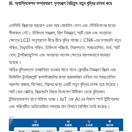
III. অ্যাপ্লিকেশন সম্প্রসারণ: দৃশ্যকল্প বৈচিত্র্য নতুন বৃদ্ধির চালনা করে
এলসিডি স্ক্রিনের প্রয়োগ এখন আর মোবাইল ফোন এবং টেলিভিশনের মধ্যে
সীমাবদ্ধ নেই। চিকিৎসা সরঞ্জাম, শিল্প নিয়ন্ত্রণ, স্মার্ট হোম এবং অন্যান্য
ক্ষেত্রে LCD অনুপ্রবেশ ধীরে ধীরে বৃদ্ধি পাচ্ছে। CNK-এর পণ্যগুলি নতুন
শক্তি, বৈদ্যুতিক শক্তি, চিকিৎসা পরিচর্যা, নিরাপত্তা, স্বয়ংচালিত, অর্থ, স্মার্ট
হোম, ইন্সট্রুমেন্টেশন এবং অন্যান্য অনেক ক্ষেত্রে ব্যাপকভাবে ব্যবহৃত
হয়েছে।
গাড়ির বুদ্ধিমত্তা ত্বরান্বিত হওয়ার সাথে সাথে কেন্দ্রীয় নিয়ন্ত্রণ স্ক্রিন এবং
ডিজিটাল ইন্সট্রুমেন্ট ক্লাস্টারগুলির জন্য ক্রমবর্ধমান চাহিদা সহ স্বয়ংচালিত
প্রদর্শন বাজার, বিশেষত, শিল্পের জন্য একটি নতুন বৃদ্ধির চালক হয়ে উঠেছে।
স্মার্ট হোম সেক্টরে, স্ক্রিনগুলি নিছক ডিসপ্লে টার্মিনাল থেকে বুদ্ধিমান
ইন্টারঅ্যাকশন হাবে পরিণত হচ্ছে। IoT এবং AI এর বিকাশ স্পর্শ ইন্টিগ্রেশন
এবং পরিবেষ্টিত অভিযোজিত সমন্বয় মান হিসাবে বৈশিষ্ট্য তৈরি করেছে।