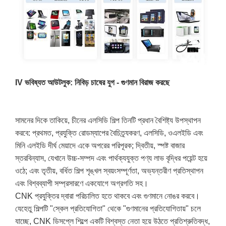
IV ভবিষ্যত আউটলুক: নিবিড় চাষের যুগ - গুণমান বিরাজ করছে
সামনের দিকে তাকিয়ে, চীনের এলসিডি শিল্প তিনটি প্রধান বৈশিষ্ট্য উপস্থাপন
করবে: প্রথমত, প্রযুক্তি রোডম্যাপের বৈচিত্র্যকরণ, এলসিডি, ওএলইডি এবং
মিনি এলইডি দীর্ঘ মেয়াদে একে অপরের পরিপূরক; দ্বিতীয়, স্পষ্ট বাজার
স্তরবিন্যাস, যেখানে উচ্চ-সম্পদ এবং পার্থক্যযুক্ত পণ্য লাভ বৃদ্ধির পয়েন্ট হয়ে
ওঠে; এবং তৃতীয়, বর্ধিত শিল্প শৃঙ্খল স্বয়ংসম্পূর্ণতা, অভ্যন্তরীণ প্রতিস্থাপন
এবং বিশ্বব্যাপী সম্প্রসারণে একযোগে অগ্রগতি সহ।
CNK প্রযুক্তির দ্বারা পরিচালিত হতে থাকবে এবং গুণমানে নোঙর করবে।
যেহেতু শিল্পটি "স্কেল প্রতিযোগিতা" থেকে "গুণমানের প্রতিযোগিতায়" চলে
যাচ্ছে, CNK ডিসপ্লে শিল্পে একটি বিশ্বস্ত নেতা হয়ে উঠতে প্রতিশ্রুতিবদ্ধ,