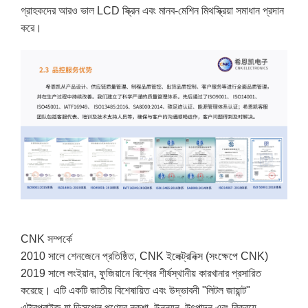
গ্রাহকদের আরও ভাল LCD স্ক্রিন এবং মানব-মেশিন মিথস্ক্রিয়া সমাধান প্রদান
করে।
CNK সম্পর্কে
2010 সালে শেনজেনে প্রতিষ্ঠিত, CNK ইলেক্ট্রনিক্স (সংক্ষেপে CNK)
2019 সালে লংইয়ান, ফুজিয়ানে বিশ্বের শীর্ষস্থানীয় কারখানার প্রসারিত
করেছে। এটি একটি জাতীয় বিশেষায়িত এবং উদ্ভাবনী "লিটল জায়ান্ট"
এন্টারপ্রাইজ যা ডিসপ্লে পণ্যের নকশা, উন্নয়ন, উৎপাদন এবং বিক্রয়ে