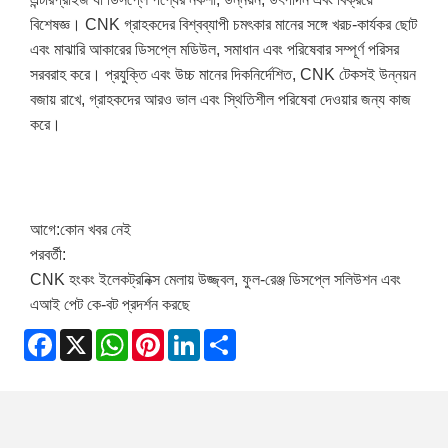
বিশেষজ্ঞ। CNK গ্রাহকদের বিশ্বব্যাপী চমৎকার মানের সঙ্গে খরচ-কার্যকর ছোট
এবং মাঝারি আকারের ডিসপ্লে মডিউল, সমাধান এবং পরিষেবার সম্পূর্ণ পরিসর
সরবরাহ করে। প্রযুক্তি এবং উচ্চ মানের দিকনির্দেশিত, CNK টেকসই উন্নয়ন
বজায় রাখে, গ্রাহকদের আরও ভাল এবং স্থিতিশীল পরিষেবা দেওয়ার জন্য কাজ
করে।
আগে:
কোন খবর নেই
পরবর্তী:
CNK হংকং ইলেকট্রনিক্স মেলায় উজ্জ্বল, ফুল-রেঞ্জ ডিসপ্লে সলিউশন এবং
এআই পেট কে-বট প্রদর্শন করছে
Facebook
X
WhatsApp
Pinterest
LinkedIn
Share