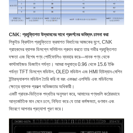
CNK: প্রযুক্তিগত উদ্ভাবনের সাথে প্রদর্শনের ভবিষ্যৎ চালনা করা
লিকুইড ক্রিস্টাল প্রযুক্তিতে ক্রমাগত বিবর্তনের আজকের যুগে, CNK
গ্রাহকদের ব্যাপক ডিসপ্লে সলিউশন প্রদান করতে তার গভীর প্রযুক্তিগত
দক্ষতা এবং বিশেষ পণ্য পোর্টফোলিও ব্যবহার করে—মানক পণ্য থেকে
কাস্টমাইজড ডিজাইন পর্যন্ত। আমরা শুধুমাত্র 0.96 থেকে 15.6 ইঞ্চি
পর্যন্ত TFT ডিসপ্লে মডিউল, OLED মডিউল এবং HMI হিউম্যান-মেশিন
ইন্টারঅ্যাকশন মডিউল তৈরি করি না বরং একরঙা এলসিডি এবং মডিউলের
ক্ষেত্রে ব্যাপক প্রকল্প অভিজ্ঞতার অধিকারী।
একটি গ্রাহক-ভিত্তিক পদ্ধতির অনুসরণ করে, আমাদের পণ্যগুলি কঠোরভাবে
আন্তর্জাতিক মান মেনে চলে, নিশ্চিত করে যে তারা কর্মক্ষমতা, গুণমান এবং
বিতরণে আপনার প্রত্যাশা পূরণ করে।