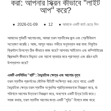
করা: আপনার স্ক্রিন কীভাবে "লাইট
আপ" করে?
●
2026-01-09
●
12
●
আমাকে একটি বার্তা ছেড়ে দিন
আমাদের পূর্ববর্তী আলোচনায়, আমরা তরল স্ফটিকের জন্ম এবং শ্রেণীবিভাগ
অন্বেষণ করেছি। আজ, আসুন আরও গভীরে অনুসন্ধান করা যাক: লিকুইড
ক্রিস্টাল ডিসপ্লে ঠিক কীভাবে কাজ করে? আপনার স্মার্টফোন এবং কম্পিউটারের
স্ক্রিনগুলি কীভাবে বিদ্যুত এবং আলো ব্যবহার করে প্রাণবন্ত এবং রঙিন ছবি
উপস্থাপন করে?
একটি এলসিডির "হার্ট": বৈদ্যুতিক ক্ষেত্র এবং আলোর নৃত্য
তরল স্ফটিক প্রদর্শনের মৌলিক নীতিটি সংক্ষিপ্ত করা যেতে পারে: একটি
বৈদ্যুতিক ক্ষেত্র তরল স্ফটিক অণুগুলির প্রান্তিককরণকে নিয়ন্ত্রণ করে, যা
পরিণামে আলোর উত্তরণ নিয়ন্ত্রণ করে, অবশেষে একটি চিত্র তৈরি করে।
সহজ কথায়, তরল স্ফটিক আলোর জন্য একটি "সুইচ" হিসাবে কাজ করে: