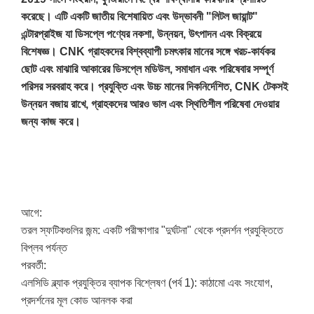
করেছে। এটি একটি জাতীয় বিশেষায়িত এবং উদ্ভাবনী "লিটল জায়ান্ট"
এন্টারপ্রাইজ যা ডিসপ্লে পণ্যের নকশা, উন্নয়ন, উৎপাদন এবং বিক্রয়ে
বিশেষজ্ঞ। CNK গ্রাহকদের বিশ্বব্যাপী চমৎকার মানের সঙ্গে খরচ-কার্যকর
ছোট এবং মাঝারি আকারের ডিসপ্লে মডিউল, সমাধান এবং পরিষেবার সম্পূর্ণ
পরিসর সরবরাহ করে। প্রযুক্তি এবং উচ্চ মানের দিকনির্দেশিত, CNK টেকসই
উন্নয়ন বজায় রাখে, গ্রাহকদের আরও ভাল এবং স্থিতিশীল পরিষেবা দেওয়ার
জন্য কাজ করে।
আগে:
তরল স্ফটিকগুলির জন্ম: একটি পরীক্ষাগার "দুর্ঘটনা" থেকে প্রদর্শন প্রযুক্তিতে
বিপ্লব পর্যন্ত
পরবর্তী:
এলসিডি ব্ল্যাক প্রযুক্তির ব্যাপক বিশ্লেষণ (পর্ব 1): কাঠামো এবং সংযোগ,
প্রদর্শনের মূল কোড আনলক করা