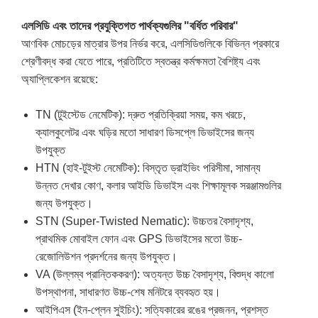
এলসিডি এবং তাদের প্রযুক্তিগত পার্থক্যগুলির "বর্ধিত পরিবার"
আণবিক মোচড়ের মাত্রার উপর নির্ভর করে, এলসিডিগুলিকে বিভিন্ন প্রকারে
শ্রেণীবদ্ধ করা যেতে পারে, প্রতিটিতে স্বতন্ত্র কর্মক্ষমতা বৈশিষ্ট্য এবং
অ্যাপ্লিকেশন রয়েছে:
TN (টুইস্টেড নেমেটিক): দ্রুত প্রতিক্রিয়া সময়, কম খরচে,
ক্যালকুলেটর এবং ঘড়ির মতো সাধারণ ডিসপ্লে ডিভাইসের জন্য
উপযুক্ত
HTN (হাই-টুইস্ট নেমেটিক): বিস্তৃত ড্রাইভিং পরিসীমা, সামান্য
উন্নত দেখার কোণ, কলার আইডি ডিভাইস এবং শিক্ষামূলক সরঞ্জামগুলির
জন্য উপযুক্ত।
STN (Super-Twisted Nematic): উচ্চতর বৈসাদৃশ্য,
প্রাথমিক মোবাইল ফোন এবং GPS ডিভাইসের মতো উচ্চ-
রেজোলিউশন প্রদর্শনের জন্য উপযুক্ত।
VA (উল্লম্ব প্রান্তিককরণ): অত্যন্ত উচ্চ বৈসাদৃশ্য, বিশুদ্ধ কালো
উপস্থাপনা, সাধারণত উচ্চ-শেষ মনিটরে ব্যবহৃত হয়।
আইপিএস (ইন-প্লেন সুইচিং): সত্যিকারের রঙের প্রজনন, প্রশস্ত